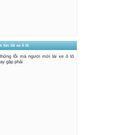
n tức lái xe ô tô
hững lỗi mà người mới lái xe ô tô
ay gặp phải