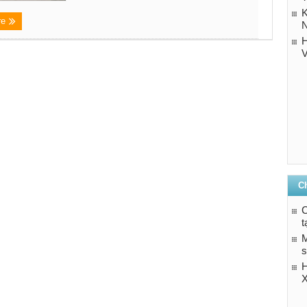
K
re
N
H
V
C
C
t
M
s
X