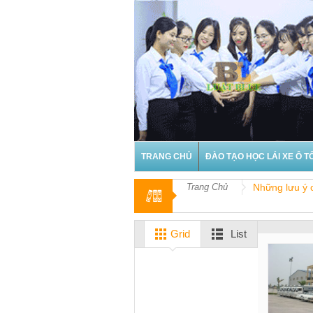
TRANG CHỦ
ĐÀO TẠO HỌC LÁI XE Ô T
Trang Chủ
Những lưu ý 
Grid
List