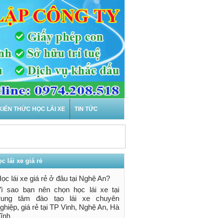
KIẾN THỨC HỌC LÁI XE
TIN TỨC
c lái xe giá rẻ
ốc
ọc lái xe giá rẻ ở đâu tại Nghệ An?
hiện nay, dù đã
ì sao bạn nên chọn học lái xe tại
.
trung tâm đào tạo lái xe chuyên
ghiệp, giá rẻ tại TP Vinh, Nghệ An, Hà
ĩnh