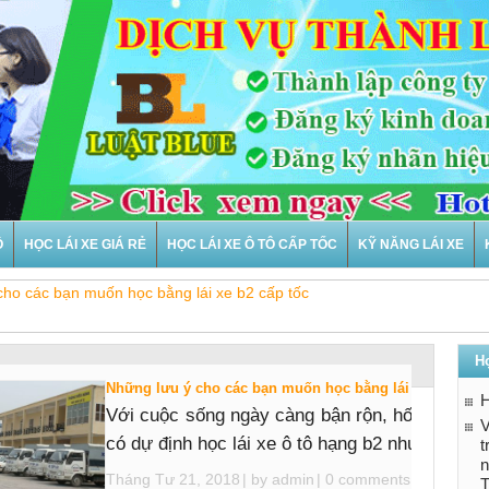
Ô
HỌC LÁI XE GIÁ RẺ
HỌC LÁI XE Ô TÔ CẤP TỐC
KỸ NĂNG LÁI XE
cho các bạn muốn học bằng lái xe b2 cấp tốc
Họ
Những lưu ý cho các bạn muốn học bằng lái xe b2 cấp t
H
Với cuộc sống ngày càng bận rộn, hối hả như 
V
có dự định học lái xe ô tô hạng b2 nhưng sắp ..
n
Tháng Tư 21, 2018
| by
admin
|
0 comments
T