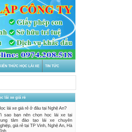
KIẾN THỨC HỌC LÁI XE
TIN TỨC
c lái xe giá rẻ
ọc lái xe giá rẻ ở đâu tại Nghệ An?
 thi sa hình, là
ì sao bạn nên chọn học lái xe tại
trung tâm đào tạo lái xe chuyên
ghiệp, giá rẻ tại TP Vinh, Nghệ An, Hà
ĩnh