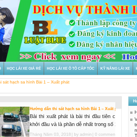
Ô
HỌC LÁI XE GIÁ RẺ
HỌC LÁI XE Ô TÔ CẤP TỐC
KỸ NĂNG LÁI XE
 sát hạch sa hình Bài 1 – Xuất phát
Họ
Hướng dẫn thi sát hạch sa hình Bài 1 – Xuất phát
H
Bài thi xuất phát là bài thi đầu tiên của 10 bài
V
khởi đầu và là phần dễ nhất trong số 10 ...
n
Tháng Năm 03, 2018
| by
admin
|
0 comments
T