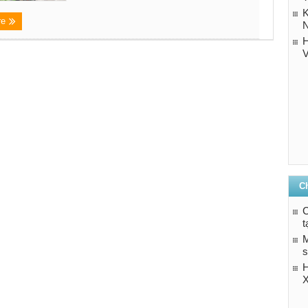
K
re
N
H
V
C
C
t
M
s
X