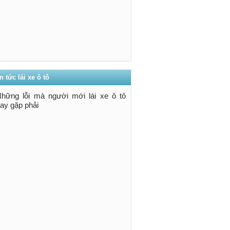
n tức lái xe ô tô
hững lỗi mà người mới lái xe ô tô
ay gặp phải